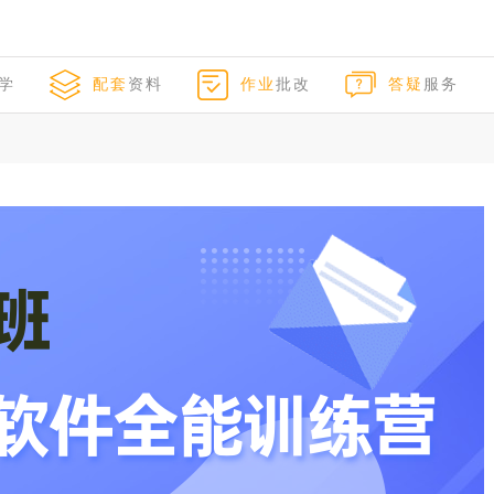
学
配套
资料
作业
批改
答疑
服务