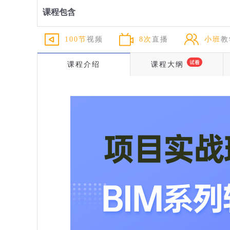
课程包含
100节
视频
8次
直播
小班
教
课程介绍
课程大纲