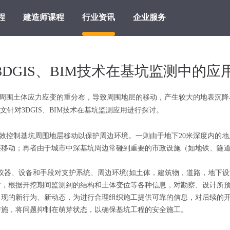
程
建造师课程
行业资讯
企业服务
3DGIS、BIM技术在基坑监测中的应
围土体应力应变的重分布，导致周围地层的移动，产生较大的地表沉降
针对3DGIS、BIM技术在基坑监测应用进行探讨。
控制基坑周围地层移动以保护周边环境。一则由于地下20米深度内的地
层移动；再者由于城市中深基坑周边常碰到重要的市政设施（如地铁、隧
器、设备和手段对支护系统、周边环境(如土体，建筑物，道路，地下设
后，根据开挖期间监测到的结构和土体变位等各种信息，对勘察、设计所
出现的新行为、新动态，为进行合理组织施工提供可靠的信息，对后续的
措施，将问题抑制在萌芽状态，以确保基坑工程的安全施工。