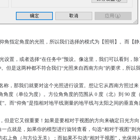
和仰角指定角度的光照，所以我们选择的模式为【照明】。而【
光设置，或者选择“在任务中”预设。像这里，我们可以看到，除
两种。但是这两种都不符合我们“光照来自西南方向”的要求，所以
光照名称，那我们就要对这个光照进行设置。想让它从西南方照过
度（单位为度）。方位角角度的范围从 0 度（北）到 90 度（东）
”。而“仰角”是指相对地平线测量的地平线与太阳之间的垂直角度。
置，但是它又很重要！如果是要相对于视图的方向来确定日光方向
白一点就是，如果你的模型进行旋转查看，勾选“相对于视图”则
的右上角（与方位无关）；而如果不勾选“相对于视图”，光保持